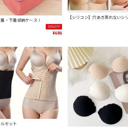
【シリコン】穴あき蒸れないシ
水着・下着収納ケース！
30%OFF
¥686
コルセット