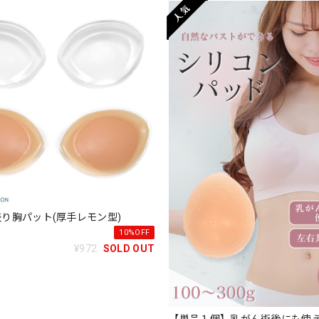
り胸パット(厚手レモン型)
10%OFF
¥972
SOLD OUT