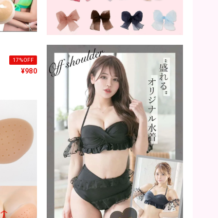
17%OFF
¥980