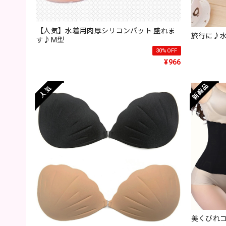
【人気】水着用肉厚シリコンパット 盛れま
旅行に♪
す♪M型
30%OFF
¥966
美くびれ