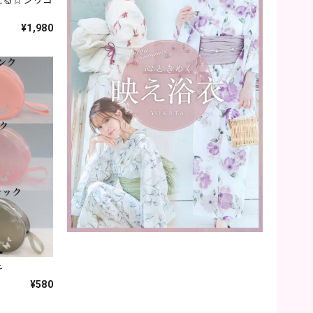
える☆シリコ
¥1,980
チ
¥580