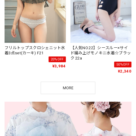
フリルトップスクロシェニット水
【人気NO.22】シースルー×サイ
着3点set(カーキ) F21
ド編み上げモノキニ水着☆ブラッ
ク 22a
20%OFF
50%OFF
¥3,984
¥2,340
MORE