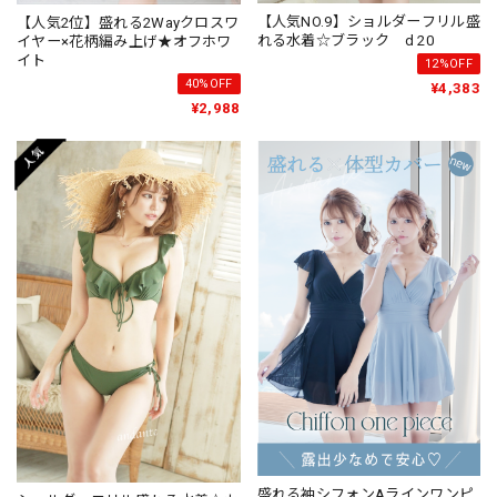
【人気NO.9】ショルダーフリル盛
【人気2位】盛れる2Wayクロスワ
れる水着☆ブラック d 20
イヤー×花柄編み上げ★オフホワ
イト
12%OFF
40%OFF
¥4,383
¥2,988
盛れる袖シフォンAラインワンピ