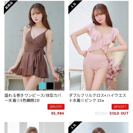
盛れる巻きワンピース/体型カバ
ダブルフリルクロス×ハイウエス
ー水着☆3色展開23l
ト水着☆ピンク 23a
20%OFF
20%OFF
¥3,984
¥3,504
SOLD OUT