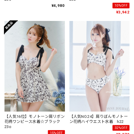
¥4,980
10%OFF
¥3,942
【人気16位】モノトーン肩リボン
【人気NO.24】肩りぼんモノトー
花柄ワンピース水着☆ブラック
ン花柄ハイウエスト水着 h22
23o
32%OFF
15%OFF