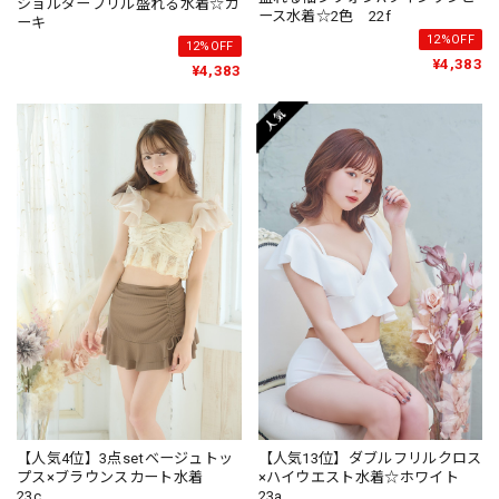
ショルダーフリル盛れる水着☆カ
ース水着☆2色 22f
ーキ
12%OFF
12%OFF
¥4,383
¥4,383
【人気4位】3点setベージュトッ
【人気13位】ダブルフリルクロス
プス×ブラウンスカート水着
×ハイウエスト水着☆ホワイト
23c
23a