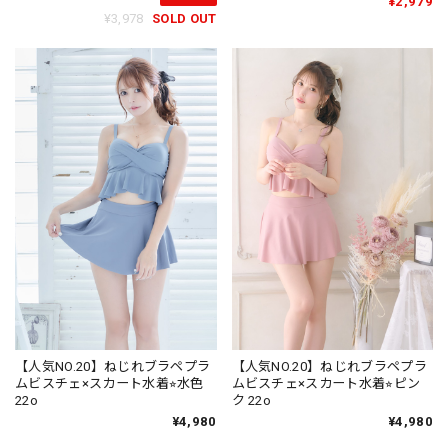
¥2,979
¥3,978
SOLD OUT
【人気NO.20】ねじれブラペプラ
【人気NO.20】ねじれブラペプラ
ムビスチェ×スカート水着⭐︎水色
ムビスチェ×スカート水着⭐︎ピン
22o
ク 22o
¥4,980
¥4,980