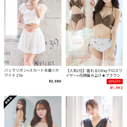
バックリボン×スカート水着☆ホ
【人気2位】盛れる2Wayクロスワ
ワイト 25a
イヤー×花柄編み上げ★ブラウン
¥3,980
60%OFF
¥1,992