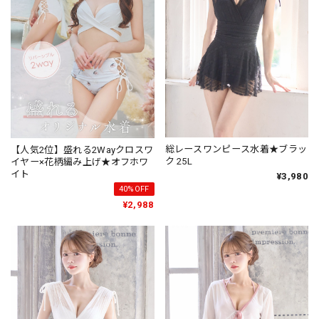
総レースワンピース水着★ブラッ
【人気2位】盛れる2Wayクロスワ
ク 25L
イヤー×花柄編み上げ★オフホワ
イト
¥3,980
40%OFF
¥2,988