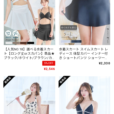
【人気NO.18】選べる水着スカー
水着スカート スイムスカート レ
ト【ロング丈orスカパン】単品★
ディース 体型カバー インナー付
ブラック/ホワイト/ブラウン/カ
き ショートパンツ ショーツ一体
ーキ
型 フレア S M L 白 黒 単品 m_268
¥2,330
5%OFF
¥2,546