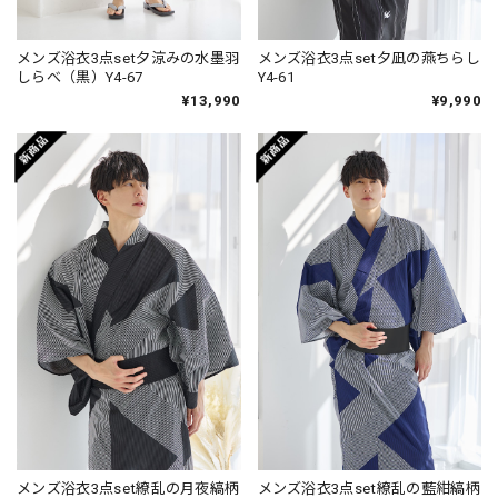
メンズ浴衣3点set夕涼みの水墨羽
メンズ浴衣3点set夕凪の燕ちらし
しらべ（黒）Y4-67
Y4-61
¥13,990
¥9,990
メンズ浴衣3点set繚乱の月夜縞柄
メンズ浴衣3点set繚乱の藍紺縞柄