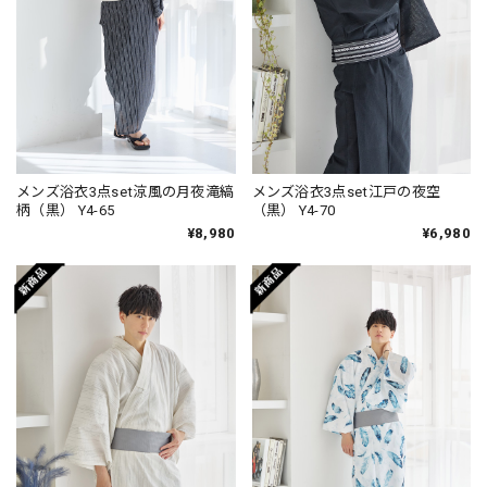
メンズ浴衣3点set涼風の月夜滝縞
メンズ浴衣3点set江戸の夜空
柄（黒） Y4-65
（黒） Y4-70
¥8,980
¥6,980