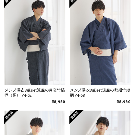
メンズ浴衣3点set涼風の月夜竹縞
メンズ浴衣3点set涼風の藍紺竹縞
柄（黒） Y4-62
柄 Y4-68
¥8,980
¥8,980