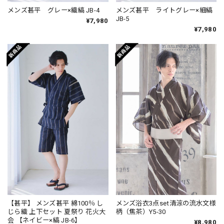
メンズ甚平 グレー×織縞 JB-4
メンズ甚平 ライトグレー×細縞
JB-5
¥7,980
¥7,980
【甚平】 メンズ甚平 綿100％ し
メンズ浴衣3点set清涼の流水文様
じら織 上下セット 夏祭り 花火大
柄（焦茶）Y5-30
会 【ネイビー×縞 JB-6】
¥8,980