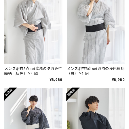
メンズ浴衣3点set涼風の夕涼み竹
メンズ浴衣3点set涼風の湊色縞柄
縞柄（灰色） Y4-63
（白） Y4-64
¥8,980
¥8,980