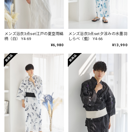
メンズ浴衣3点set江戸の夏空雨縞
メンズ浴衣3点set夕涼みの水墨羽
柄（白） Y4-69
しらべ（藍） Y4-66
¥6,980
¥13,990