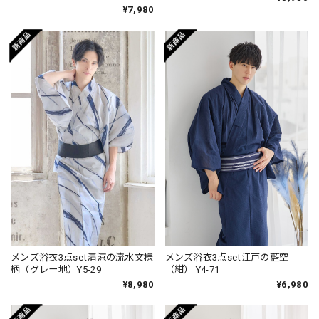
¥7,980
メンズ浴衣3点set清涼の流水文様
メンズ浴衣3点set江戸の藍空
柄（グレー地）Y5-29
（紺） Y4-71
¥8,980
¥6,980