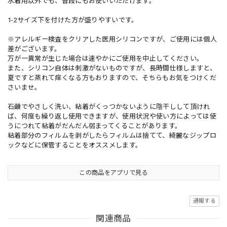
水着用以外でも、普段にもお使いいただけます。
1-2サイズ下を付けた方が盛りやすいです。
※アレルギー検査をクリアした医用シリコンですが、ご使用には個人
差がございます。
万が一異常が生じた場合は速やかにご使用を中止してください。
また、シリコン自体は刺激がないものですが、長時間仕様しますと、
夏ですと蒸れて痒くなる方もおりますので、そちらもお気をつけくだ
さいませ。
石鹸でやさしく洗い、粘着がくっつかないように陰干しして頂けれ
ば、何度も繰り返し使用できますが、使用状況や使い方によっては使
うにつれて粘着がだんだん弱まってくることがあります。
粘着部分のフィルムを剥がしたらフィルムは捨てて、綺麗なジップロ
ックなどに保管することをオススメします。
この商品をアプリで見る
通報する
関連商品