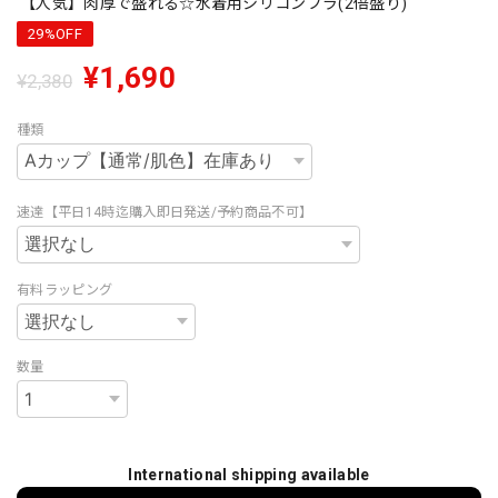
【人気】肉厚で盛れる☆水着用シリコンブラ(2倍盛り)
29%OFF
¥1,690
¥2,380
種類
速達【平日14時迄購入即日発送/予約商品不可】
有料ラッピング
数量
International shipping available