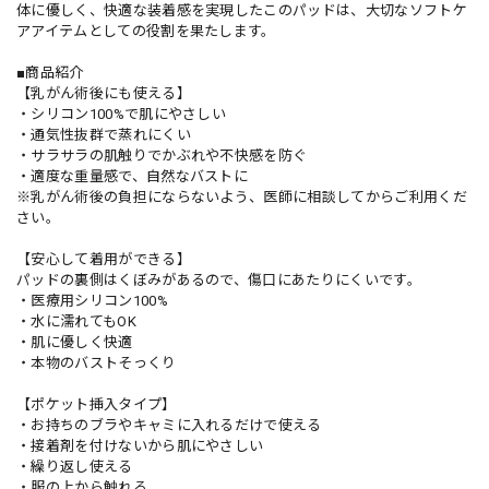
体に優しく、快適な装着感を実現したこのパッドは、大切なソフトケ
アアイテムとしての役割を果たします。
■商品紹介
【乳がん術後にも使える】
・シリコン100%で肌にやさしい
・通気性抜群で蒸れにくい
・サラサラの肌触りでかぶれや不快感を防ぐ
・適度な重量感で、自然なバストに
※乳がん術後の負担にならないよう、医師に相談してからご利用くだ
さい。
【安心して着用ができる】
パッドの裏側はくぼみがあるので、傷口にあたりにくいです。
・医療用シリコン100%
・水に濡れてもOK
・肌に優しく快適
・本物のバストそっくり
【ポケット挿入タイプ】
・お持ちのブラやキャミに入れるだけで使える
・接着剤を付けないから肌にやさしい
・繰り返し使える
・服の上から触れる