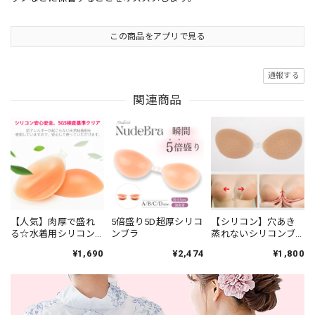
この商品をアプリで見る
通報する
関連商品
【人気】肉厚で盛れ
5倍盛り5D超厚シリコ
【シリコン】穴あき
る☆水着用シリコン
ンブラ
蒸れないシリコンブ
ブラ(2倍盛り)
ラ
¥1,690
¥2,474
¥1,800