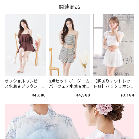
関連商品
オフショルワンピー
3点セット ボーダーカ
【訳ありアウトレッ
ス水着★ブラウン
バーウェア水着★オ
ト品】バックリボン×
26J
フホワイト 26F
スカート水着☆ホワ
¥4,680
¥4,380
¥3,184
イト 25a