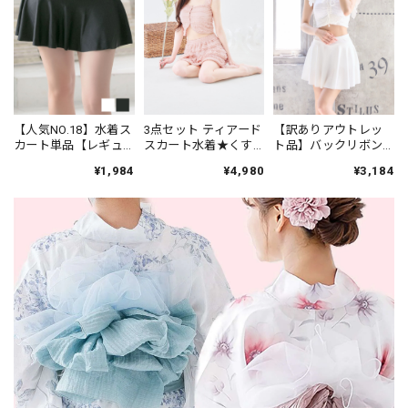
【人気NO.18】水着ス
3点セット ティアード
【訳ありアウトレッ
カート単品【レギュ
スカート水着★くす
ト品】バックリボン×
ラー丈】★ブラック/
みピンク 26B
スカート水着☆ホワ
¥1,984
¥4,980
¥3,184
ホワイト
イト 25a