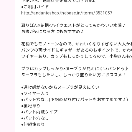
下記から、速達料金を購入で急ぎ対応可
●ご利用ガイド
http://andanteshop.thebase.in/items/3531057
肩りぼん×花柄×ハイウエストがとってもかわいい水着♪
お腹が気になる方にもおすすめ♪
花柄でもモノトーンなので、かわいくなりすぎない大人か
パンツの両サイドにギャザーがあるのもポイントで、かわ
ワイヤーあり、カップもしっかりしてるので、小胸さんも
ブラはカップしっかり×ヌーブラが見えにくいバンドゥ♪
ヌーブラもしたいし、しっかり盛りたい方におススメ！
●透け感がないからヌーブラが見えにくい
●ワイヤー入り
●パット穴なし(下記の貼り付けパットもおすすめです♪)
●裏地あり
●パット内蔵タイプ
●パット穴なし
●伸縮性あり