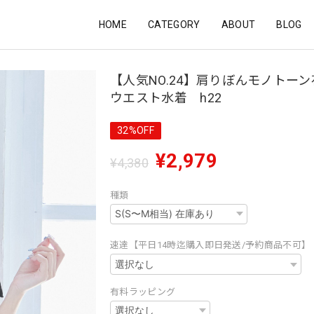
HOME
CATEGORY
ABOUT
BLOG
【人気NO.24】肩りぼんモノトー
ウエスト水着 h22
32%OFF
¥2,979
¥4,380
種類
速達【平日14時迄購入即日発送/予約商品不可】
有料ラッピング