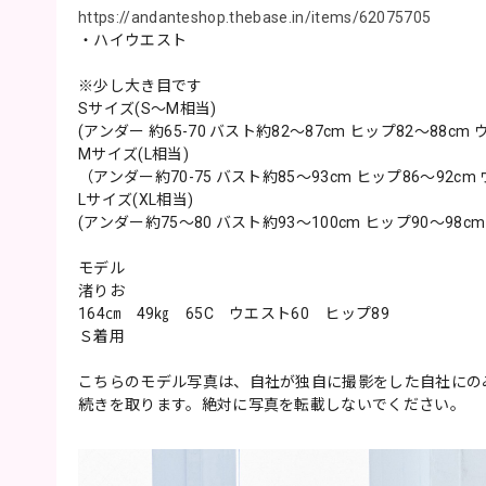
https://andanteshop.thebase.in/items/62075705
・ハイウエスト
※少し大き目です
Sサイズ(S〜M相当)
(アンダー 約65-70 バスト約82〜87cm ヒップ82〜88cm 
Mサイズ(L相当)
（アンダー約70-75 バスト約85〜93cm ヒップ86〜92cm
Lサイズ(XL相当)
(アンダー約75～80 バスト約93〜100cm ヒップ90〜98cm
モデル
渚りお
164㎝ 49㎏ 65C ウエスト60 ヒップ89
Ｓ着用
こちらのモデル写真は、自社が独自に撮影をした自社にの
続きを取ります。絶対に写真を転載しないでください。