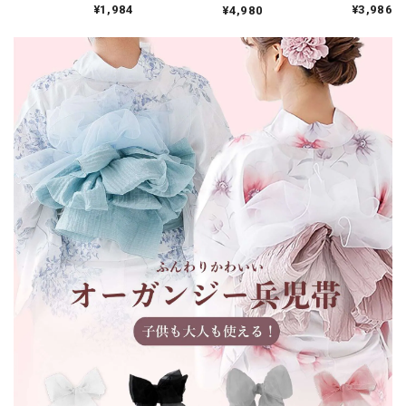
×花柄編み上げ★ブラ
¥1,984
¥3,986
¥4,980
ホワイト
カーキ/ブルー/レッ
ック
ド 20a