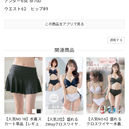
アンダー65E or70D
ウエスト62 ヒップ89
この商品をアプリで見る
通報する
関連商品
【人気NO.18】水着ス
【人気NO.6】盛れる
【人気2位】盛れる
カート単品【レギュ
クロスワイヤー水着
2Wayクロスワイヤー
ラー丈】★ブラック/
★ブラック/ホワイト/