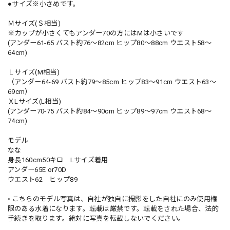
●サイズ※小さめです。
Ｍサイズ(Ｓ相当)
※カップが小さくてもアンダー70の方にはMは小さいです
(アンダー61-65 バスト約76〜82cm ヒップ80〜88cm ウエスト58〜
64cm)
Ｌサイズ(M相当)
（アンダー64-69 バスト約79〜85cm ヒップ83〜91cm ウエスト63〜
69cm）
ＸLサイズ(L相当)
(アンダー70-75 バスト約84〜90cm ヒップ89〜97cm ウエスト68〜
74cm)
モデル
なな
身長160cm50キロ Lサイズ着用
アンダー65E or70D
ウエスト62 ヒップ89
• こちらのモデル写真は、自社が独自に撮影をした自社にのみ使用権
限のある水着になります。転載は厳禁です。転載をされた場合、法的
手続きを取ります。絶対に写真を転載しないでください。