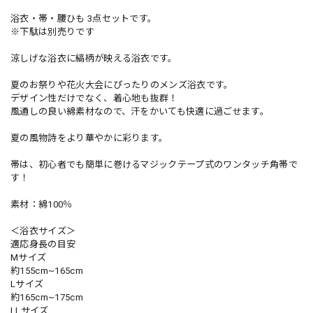
浴衣・帯・腰ひも 3点セットです。
※下駄は別売りです
涼しげな浴衣に縞柄が映える浴衣です。
夏のお祭りや花火大会にぴったりのメンズ浴衣です。
デザイン性だけでなく、着心地も抜群！
風通しの良い綿素材なので、汗をかいても快適に過ごせます。
夏の風物詩をより華やかに彩ります。
帯は、初心者でも簡単に巻けるマジックテープ式のワンタッチ角帯で
す！
素材：綿100％
＜浴衣サイズ＞
適応身長の目安
Mサイズ
約155cm~165cm
Lサイズ
約165cm~175cm
LLサイズ