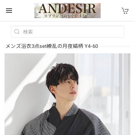
メンズ浴衣3点set繚乱の月夜縞柄 Y4-60