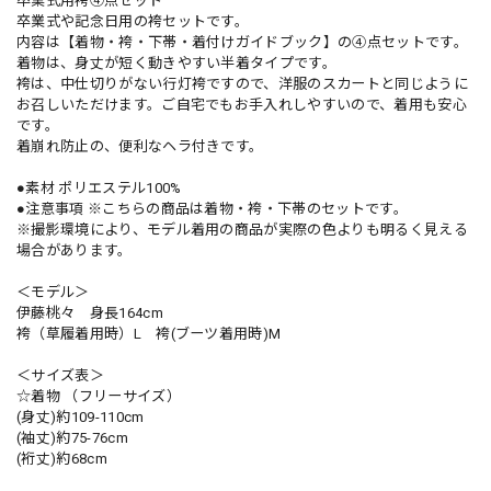
卒業式用袴④点セット
卒業式や記念日用の袴セットです。
内容は【着物・袴・下帯・着付けガイドブック】の④点セットです。
着物は、身丈が短く動きやすい半着タイプです。
袴は、中仕切りがない行灯袴ですので、洋服のスカートと同じように
お召しいただけます。ご自宅でもお手入れしやすいので、着用も安心
です。
着崩れ防止の、便利なヘラ付きです。
●素材 ポリエステル100%
●注意事項 ※こちらの商品は着物・袴・下帯のセットです。
※撮影環境により、モデル着用の商品が実際の色よりも明るく見える
場合があります。
＜モデル＞
伊藤桃々 身長164cm
袴（草履着用時）L 袴(ブーツ着用時)M
＜サイズ表＞
☆着物 （フリーサイズ）
(身丈)約109-110cm
(袖丈)約75-76cm
(裄丈)約68cm