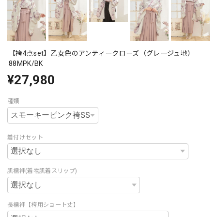
【袴4点set】乙女色のアンティークローズ（グレージュ地）
88MPK/BK
¥27,980
種類
着付けセット
肌襦袢(着物肌着スリップ)
長襦袢【袴用ショート丈】