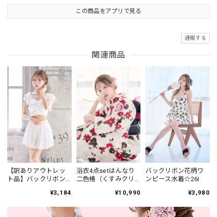
この商品をアプリで見る
通報する
関連商品
【訳ありアウトレッ
浴衣4点setはんなり
バックリボン花柄ワ
ト品】バックリボン×
二色椿（くすみクリ
ンピース水着☆26I
スカート水着☆ホワ
ーム地）Y6-20
¥3,184
¥10,990
¥3,980
イト 25a