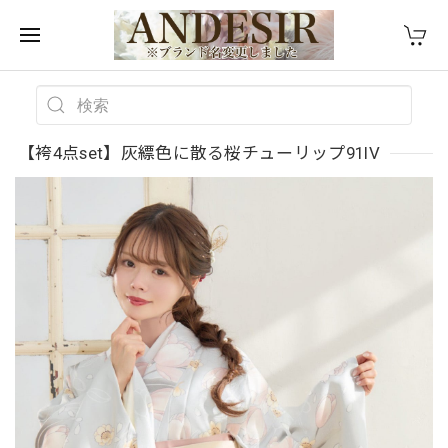
【袴4点set】灰縹色に散る桜チューリップ91IV