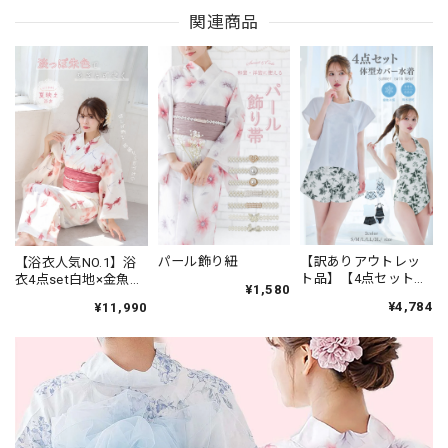
関連商品
【訳ありアウトレッ
パール飾り紐
【浴衣人気NO.1】浴
ト品】【4点セット】
衣4点set白地×金魚柄
¥1,580
速乾素材 体型カバー
レッドピンク【帯コ
¥4,784
¥11,990
水着 上下セット ラッ
ーラルpk】 K8
シュガード カップ付
インナー tシャツ＆シ
ョートパンツ 25J