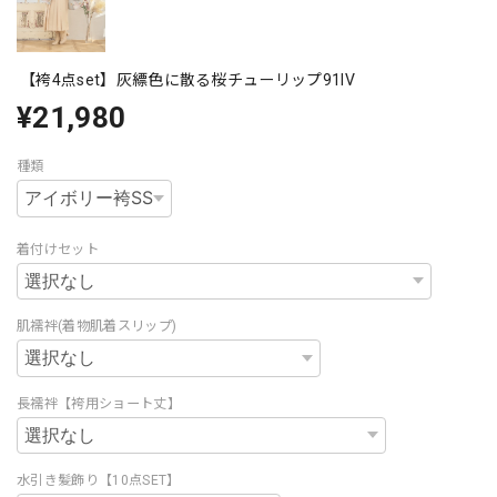
【袴4点set】灰縹色に散る桜チューリップ91IV
¥21,980
種類
着付けセット
肌襦袢(着物肌着スリップ)
長襦袢【袴用ショート丈】
水引き髪飾り【10点SET】