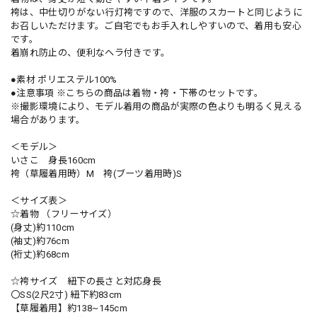
袴は、中仕切りがない行灯袴ですので、洋服のスカートと同じように
お召しいただけます。ご自宅でもお手入れしやすいので、着用も安心
です。
着崩れ防止の、便利なヘラ付きです。
●素材 ポリエステル100%
●注意事項 ※こちらの商品は着物・袴・下帯のセットです。
※撮影環境により、モデル着用の商品が実際の色よりも明るく見える
場合があります。
＜モデル＞
いさこ 身長160cm
袴（草履着用時）M 袴(ブーツ着用時)S
＜サイズ表＞
☆着物 （フリーサイズ）
(身丈)約110cm
(袖丈)約76cm
(裄丈)約68cm
☆袴サイズ 紐下の長さと対応身長
〇SS(2尺2寸) 紐下約83cm
【草履着用】約138~145cm