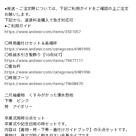
●発送・ご注文時については、下記ご利用ガイドをご確認の上ご注文
お願いします。
下記から、速達料金購入で急ぎ対応可
●ご利用ガイド
https://www.andesir.com/items/3531057
〇袴用着付けセット＆長襦袢
https://www.andesir.com/categories/6981995
〇和装水引き髪飾り【10点SET】
https://www.andesir.com/items/79477111
〇重ね衿
https://www.andesir.com/categories/6981996
〇袴用ブーツ
https://www.andesir.com/items/79608470
二尺袖着物 くすみがかった薄水色地
下帯 ピンク
袴 アイボリー
卒業式用袴④点セット
卒業式や記念日用の袴セットです。
内容は【着物・袴・下帯・着付けガイドブック】の④点セットです。
着物は、身丈が短く動きやすい半着タイプです。