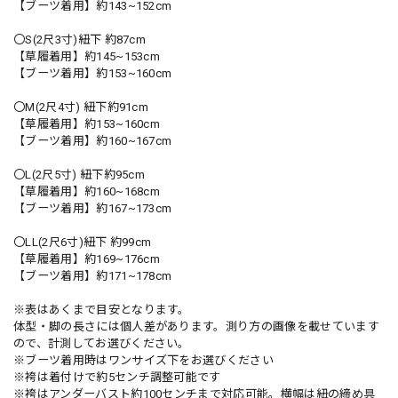
【ブーツ着用】約143~152cm
〇S(2尺3寸)紐下 約87cm
【草履着用】約145~153cm
【ブーツ着用】約153~160cm
〇M(2尺4寸) 紐下約91cm
【草履着用】約153~160cm
【ブーツ着用】約160~167cm
〇L(2尺5寸) 紐下約95cm
【草履着用】約160~168cm
【ブーツ着用】約167~173cm
〇LL(2尺6寸)紐下 約99cm
【草履着用】約169~176cm
【ブーツ着用】約171~178cm
※表はあくまで目安となります。
体型・脚の長さには個人差があります。測り方の画像を載せています
ので、計測してお選びください。
※ブーツ着用時はワンサイズ下をお選びください
※袴は着付けで約5センチ調整可能です
※袴はアンダーバスト約100センチまで対応可能。横幅は紐の締め具