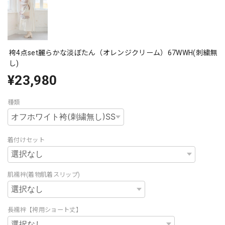
袴4点set麗らかな淡ぼたん（オレンジクリーム）67WWH(刺繍無
し)
¥23,980
種類
着付けセット
肌襦袢(着物肌着スリップ)
長襦袢【袴用ショート丈】