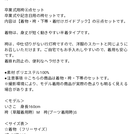
卒業式用袴④点セット
卒業式や記念日用の袴セットです。
内容は【着物・袴・下帯・着付けガイドブック】の④点セットです。
着物は、身丈が短く動きやすい半着タイプです。
袴は、中仕切りがない行灯袴ですので、洋服のスカートと同じように
お召しいただけます。ご自宅でもお手入れしやすいので、着用も安心
です。
着崩れ防止の、便利なヘラ付きです。
●素材 ポリエステル100%
●注意事項 ※こちらの商品は着物・袴・下帯のセットです。
※撮影環境により、モデル着用の商品が実際の色よりも明るく見える
場合があります。
＜モデル＞
いさこ 身長160cm
袴（草履着用時）M 袴(ブーツ着用時)S
＜サイズ表＞
☆着物 （フリーサイズ）