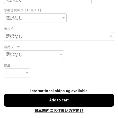
水引き髪飾り【10点SET】
重ね衿
袴用ブーツ
数量
International shipping available
Add to cart
日本国内にお住まいの方向け