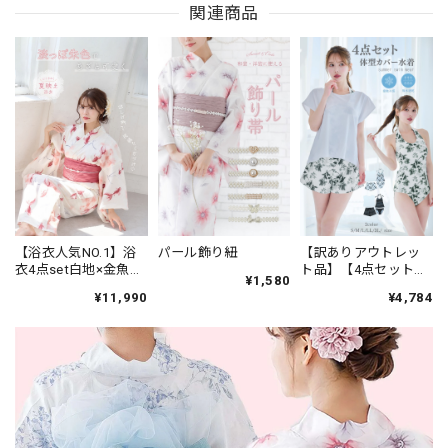
関連商品
【訳ありアウトレッ
パール飾り紐
【浴衣人気NO.1】浴
ト品】【4点セット】
衣4点set白地×金魚柄
¥1,580
速乾素材 体型カバー
レッドピンク【帯コ
¥4,784
¥11,990
水着 上下セット ラッ
ーラルpk】 K8
シュガード カップ付
インナー tシャツ＆シ
ョートパンツ 25J