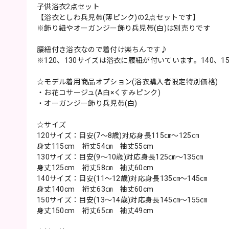
子供浴衣2点セット
【浴衣としわ兵児帯(薄ピンク)の2点セットです】
※飾り紐やオーガンジー飾り兵児帯(白)は別売りです
腰紐付き浴衣なので着付け楽ちんです♪
※120、130サイズは浴衣に腰紐が付いています。140、
☆モデル着用商品オプション(浴衣購入者限定特別価格)
・お花コサージュ(A白×くすみピンク)
・オーガンジー飾り兵児帯(白)
☆サイズ
120サイズ：目安(7～8歳)対応身長115㎝～125㎝
身丈115cm 裄丈54㎝ 袖丈55cm
130サイズ：目安(9～10歳)対応身長125㎝～135㎝
身丈125cm 裄丈58㎝ 袖丈60cm
140サイズ：目安(11～12歳)対応身長135㎝～145㎝
身丈140cm 裄丈63㎝ 袖丈60cm
150サイズ：目安(13～14歳)対応身長145㎝～155㎝
身丈150cm 裄丈65㎝ 袖丈49cm