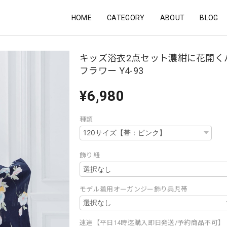
HOME
CATEGORY
ABOUT
BLOG
キッズ浴衣2点セット濃紺に花開く
フラワー Y4-93
¥6,980
種類
飾り紐
モデル着用オーガンジー飾り兵児帯
速達【平日14時迄購入即日発送/予約商品不可】