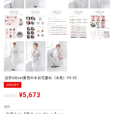
浴衣4点set夏色の水彩花重ね（水色）Y4-33
29%OFF
¥5,673
¥7,990
種類