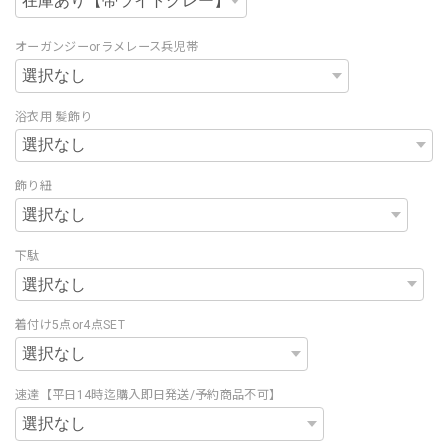
オーガンジーorラメレース兵児帯
浴衣用 髪飾り
飾り紐
下駄
着付け5点or4点SET
速達【平日14時迄購入即日発送/予約商品不可】