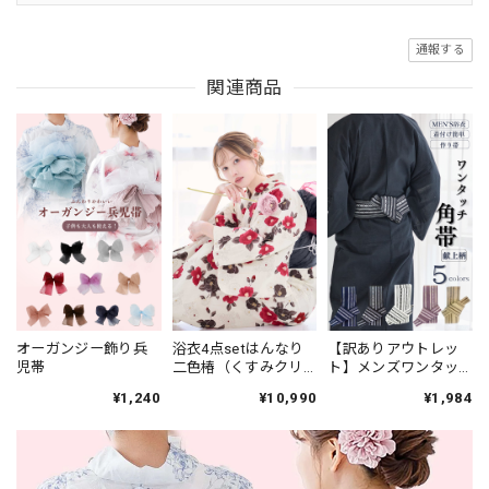
通報する
関連商品
オーガンジー飾り兵
浴衣4点setはんなり
【訳ありアウトレッ
児帯
二色椿（くすみクリ
ト】メンズワンタッ
ーム地）Y6-20
チ角帯単品（献上
¥1,240
¥10,990
¥1,984
柄）