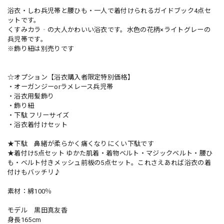
浴衣・しわ兵児帯と腰ひも・一人で着付けられるガイドブック4点セ
ットです。
くすみカラ‐の大人かわいい浴衣です。水色の花柄×ライトグレーの
兵児帯です。
※飾り紐は別売りです
☆オプション【浴衣購入者限定特別価格】
・オーガンジーorラメレース兵児帯
・浴衣用髪飾り
・飾り紐
・下駄 フリーサイズ
・浴衣着付けセット
★下駄 鼻緒が柔らかく痛くなりにくい下駄です
★着付け5点セット ゆかた肌着・着物ベルト・マジックベルト・腰ひ
も・ベルト付きメッシュ前板の5点セット。これさえあれば浴衣の着
付けもバッチリ♪
素材：綿100％
モデル 黒田真友香
身長165cm