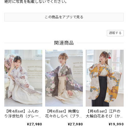
絶対に写真を転載しないでください。
この商品をアプリで見る
通報する
関連商品
【袴4点set】ふんわ
【袴4点set】絢爛な
【袴4点set】江戸の
り浮世牡丹（グレー
花々のしらべ（ブラ
大輪白花あそび（か
ジュ）94WWH/LPK
ウン）96IV/MPK
らし）B7BK
¥27,980
¥27,980
¥19,990