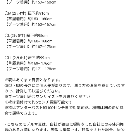
【ブーツ着用】約153~160cm
〇M(2尺4寸) 紐下約91cm
【草履着用】約153~160cm
【ブーツ着用】約160~167cm
〇L(2尺5寸) 紐下約95cm
【草履着用】約160~168cm
【ブーツ着用】約167~173cm
〇LL(2尺6寸)紐下 約99cm
【草履着用】約169~176cm
【ブーツ着用】約171~178cm
※表はあくまで目安となります。
体型・脚の長さには個人差があります。測り方の画像を載せています
ので、計測してお選びください。
※ブーツ着用時はワンサイズ下をお選びください
※袴は着付けで約5センチ調整可能です
※袴はアンダーバスト約100センチまで対応可能。横幅は紐の締め具
合で調整できます。
• こちらのモデル写真は、自社が独自に撮影をした自社にのみ使用権
限のある水着になります。転載は厳禁です。転載をされた場合、法的