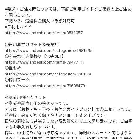
●発送・ご注文時については、下記ご利用ガイドをご確認の上ご注文
お願いします。
下記から、速達料金購入で急ぎ対応可
●ご利用ガイド
https://www.andesir.com/items/3531057
〇袴用着付けセット＆長襦袢
https://www.andesir.com/categories/6981995
〇和装水引き髪飾り【10点SET】
https://www.andesir.com/items/79477111
〇重ね衿
https://www.andesir.com/categories/6981996
〇袴用ブーツ
https://www.andesir.com/items/79608470
卒業式用袴④点セット
卒業式や記念日用の袴セットです。
内容は【着物・袴・下帯・着付けガイドブック】の④点セットです。
着物は、身丈が短く動きやすいショート丈タイプです。
正絹の着物にも見劣りしない高品質のポリエステル素材です。ご自宅
でもお手入れしやすいです。
袴は、中仕切りがない行灯袴ですので、洋服のスカートと同じように
お召しいただけます。ご自宅でもお手入れしやすいので、着用も安心