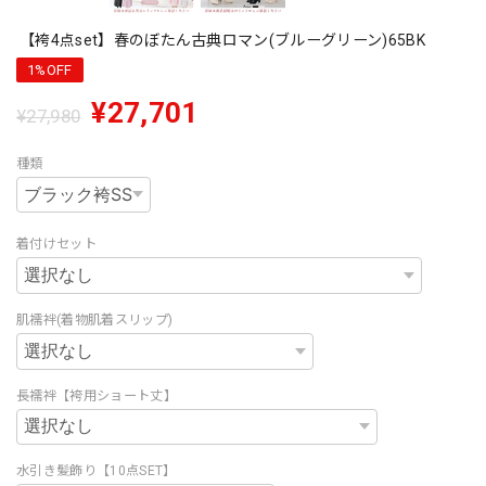
【袴4点set】春のぼたん古典ロマン(ブルーグリーン)65BK
1%OFF
¥27,701
¥27,980
種類
着付けセット
肌襦袢(着物肌着スリップ)
長襦袢【袴用ショート丈】
水引き髪飾り【10点SET】