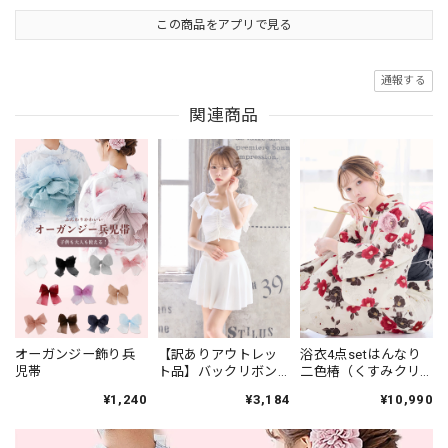
この商品をアプリで見る
通報する
関連商品
オーガンジー飾り兵
【訳ありアウトレッ
浴衣4点setはんなり
児帯
ト品】バックリボン×
二色椿（くすみクリ
スカート水着☆ホワ
ーム地）Y6-20
¥1,240
¥3,184
¥10,990
イト 25a