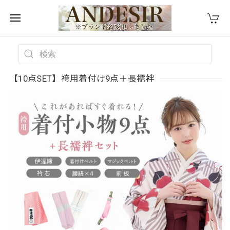
【10点SET】袴用着付け9点＋長襦袢