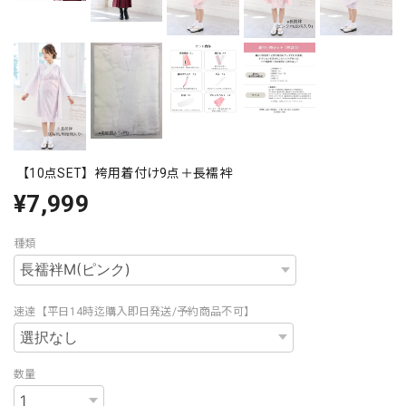
【10点SET】袴用着付け9点＋長襦袢
¥7,999
種類
速達【平日14時迄購入即日発送/予約商品不可】
数量