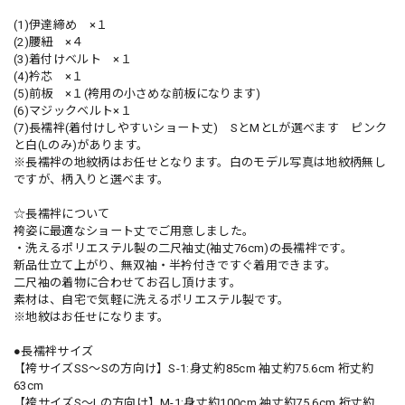
(1)伊達締め ×１
(2)腰紐 ×４
(3)着付けベルト ×１
(4)衿芯 ×１
(5)前板 ×１(袴用の小さめな前板になります)
(6)マジックベルト×１
(7)長襦袢(着付けしやすいショート丈) SとMとLが選べます ピンク
と白(Lのみ)があります。
※長襦袢の地紋柄はお任せとなります。白のモデル写真は地紋柄無し
ですが、柄入りと選べます。
☆長襦袢について
袴姿に最適なショート丈でご用意しました。
・洗えるポリエステル製の二尺袖丈(袖丈76cm)の長襦袢です。
新品仕立て上がり、無双袖・半衿付きですぐ着用できます。
二尺袖の着物に合わせてお召し頂けます。
素材は、自宅で気軽に洗えるポリエステル製です。
※地紋はお任せになります。
●長襦袢サイズ
【袴サイズSS～Sの方向け】S-1:身丈約85cm 袖丈約75.6cm 裄丈約
63cm
【袴サイズS～Lの方向け】M-1:身丈約100cm 袖丈約75.6cm 裄丈約