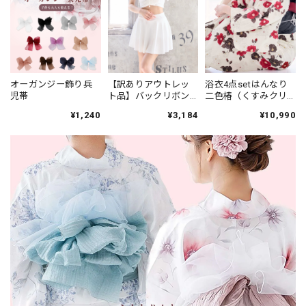
オーガンジー飾り兵
【訳ありアウトレッ
浴衣4点setはんなり
児帯
ト品】バックリボン×
二色椿（くすみクリ
スカート水着☆ホワ
ーム地）Y6-20
¥1,240
¥3,184
¥10,990
イト 25a