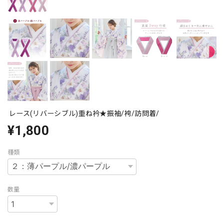
レース(リバーシブル)重ね衿★振袖/袴/訪問着/
¥1,800
種類
数量