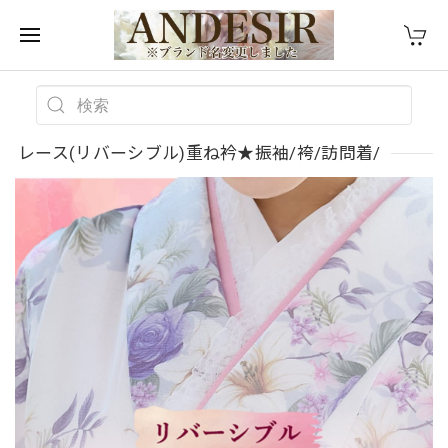
レース(リバーシブル)重ね衿★振袖/袴/訪問着/