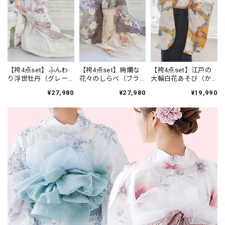
【袴4点set】ふんわ
【袴4点set】絢爛な
【袴4点set】江戸の
り浮世牡丹（グレー
花々のしらべ（ブラ
大輪白花あそび（か
ジュ）94WWH/LPK
ウン）96IV/MPK
らし）B7BK
¥27,980
¥27,980
¥19,990