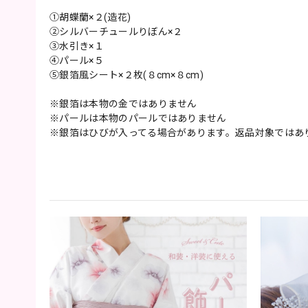
①胡蝶蘭×２(造花)
②シルバーチュールりぼん×２
③水引き×１
④パール×５
⑤銀箔風シート×２枚(８cm×８cm)
※銀箔は本物の金ではありません
※パールは本物のパールではありません
※銀箔はひびが入ってる場合があります。返品対象ではあ