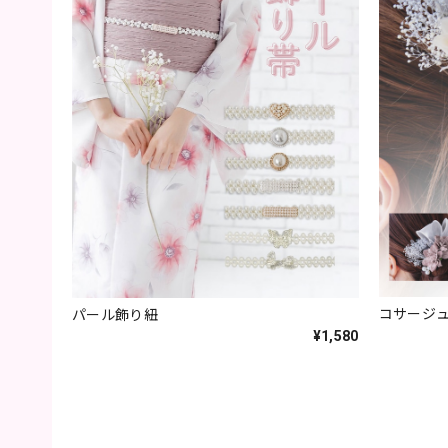
コサージ
パール飾り紐
¥1,580