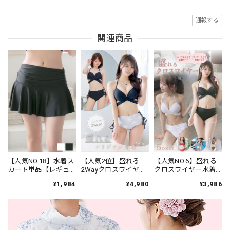
通報する
関連商品
【人気NO.18】水着ス
【人気NO.6】盛れる
【人気2位】盛れる
カート単品【レギュ
クロスワイヤー水着
2Wayクロスワイヤー
ラー丈】★ブラック/
★ブラック/ホワイト/
×花柄編み上げ★ブラ
¥1,984
¥3,986
¥4,980
ホワイト
カーキ/ブルー/レッ
ック
ド 20a