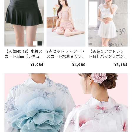
【人気NO.18】水着ス
3点セット ティアード
【訳ありアウトレッ
カート単品【レギュ
スカート水着★くす
ト品】バックリボン×
ラー丈】★ブラック/
みピンク 26B
スカート水着☆ホワ
¥1,984
¥4,980
¥3,184
ホワイト
イト 25a