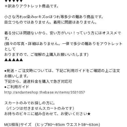
▼▼▼▼▼
＊訳ありアウトレット商品です。
小さな汚れor染みorキズorほつれ等多少の難あり商品です。
目立つものではありません。着用に問題はありません。
着る分には問題ないから、安い方がいい！っていう方にはオススメで
す。
(個々の写真・詳細はありません。一律で多少の難ありをアウトレット
として
おりますので、ご理解の上購入お願いいたします)
▲▲▲▲▲
●発送・ご注文時については、下記ご利用ガイドをご確認の上ご注文
お願いします。
下記から、速達料金を購入で急ぎ対応可
●ご利用ガイド
http://andanteshop.thebase.in/items/3531057
スカートのみでお探しの方に。
（パンツは付きませんスカートのみです）
お持ちのビキニに組み合わせて、お使いください★
M(S相当)サイズ (ヒップ80〜85cm ウエスト58〜63cm)