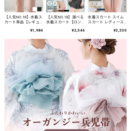
【人気NO.18】水着ス
【人気NO.18】選べる
水着スカート スイム
カート単品【レギュ
水着スカート【ロン
スカート レディース
ラー丈】★ブラック/
グ丈orスカパン】単品
体型カバー インナー
¥1,984
¥2,546
¥2,330
ホワイト
★ブラック/ホワイト/
付き ショートパンツ
ブラウン/カーキ
ショーツ一体型 フレ
ア S M L 白 黒 単品
m_268