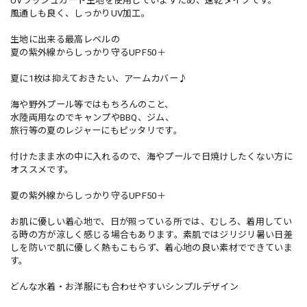
UVラッシュガード生地を使用していますため、速乾タイプです。
風通しも良く、しっかりUV加工。
生地に出来る最高レベルの
夏の紫外線からしっかり守るUPF50＋
夏に1枚は抑えておきたい、アームカバー♪
海や野外プール等ではもちろんのこと、
水陸両用なのでキャンプやBBQ、ジム、
旅行等の夏のレジャーにもピッタリです。
付けたまま水の中に入れるので、海やプールで日焼けしたくない方に
オススメです。
夏の紫外線からしっかり守るUPF50＋
お肌に優しい着心地で、日が照っている所では、むしろ、着用してい
る時の方が涼しく感じる場合もあります。素肌ではジリジリ暑い日差
しを防いで肌に優しく熱もこもらず、着心地の良い素材でできていま
す。
どんな水着・お洋服にも合わせやすいシンプルデザイン