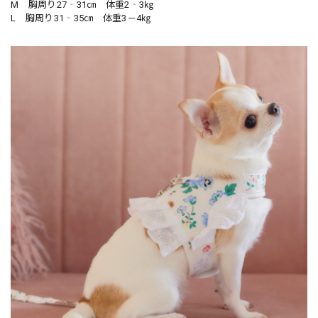
M 胸周り27‐31㎝ 体重2‐3㎏
L 胸周り31‐35㎝ 体重3－4㎏