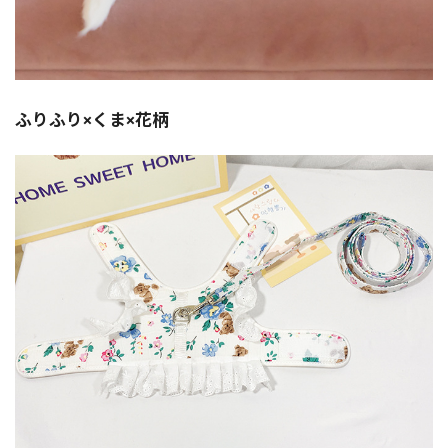
ふりふり×くま×花柄