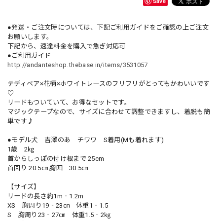
Save
●発送・ご注文時については、下記ご利用ガイドをご確認の上ご注文
お願いします。
下記から、速達料金を購入で急ぎ対応可
●ご利用ガイド
http://andanteshop.thebase.in/items/3531057
テディベア×花柄×ホワイトレースのフリフリがとってもかわいいです
♡
リードもついていて、お得なセットです。
マジックテープなので、サイズに合わせて調整できますし、着脱も簡
単です♪
●モデル犬 吉澤のあ チワワ S着用(Mも着れます)
1歳 2㎏
首からしっぽの付け根まで 25cm
首回り 20.5㎝ 胸囲 30.5㎝
【サイズ】
リードの長さ約1m‐1.2m
XS 胸周り19‐23㎝ 体重1‐1.5
S 胸周り23‐27㎝ 体重1.5‐2㎏