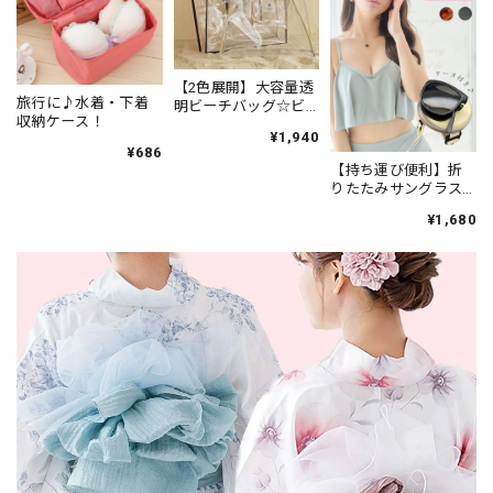
【2色展開】大容量透
旅行に♪水着・下着
明ビーチバッグ☆ビ
収納ケース！
ニールバッグ
¥1,940
¥686
【持ち運び便利】折
りたたみサングラス
（ケース付き）
¥1,680