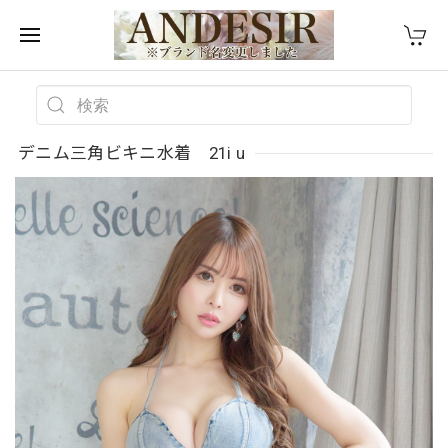
デニム三角ビキニ水着 21i u