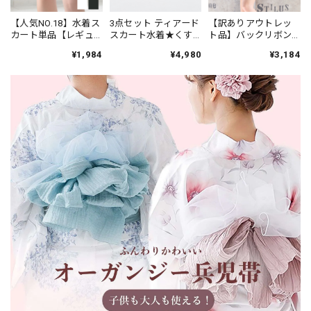
【人気NO.18】水着ス
3点セット ティアード
【訳ありアウトレッ
カート単品【レギュ
スカート水着★くす
ト品】バックリボン×
ラー丈】★ブラック/
みピンク 26B
スカート水着☆ホワ
¥1,984
¥4,980
¥3,184
ホワイト
イト 25a