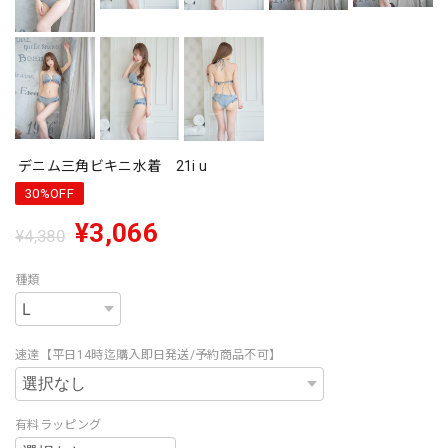
デニム三角ビキニ水着 21i u
30%OFF
¥3,066
¥4,380
種類
速達【平日14時迄購入即日発送/予約商品不可】
有料ラッピング