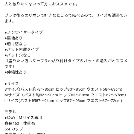
人と被りたくないって方におススメです。
ブラは後ろのリボンで好きなところで結べるので、サイズも調整でき
ます。
●ノンワイヤータイプ
●裏地あり
●透け感なし
●パット内蔵タイプ
●パット穴なし
（盛りたい方はヌーブラor貼り付けタイプのパットの購入がオススメ
です）
●伸縮性あり
●サイズ
Sサイズ(バスト約78〜86cm ヒップ80〜85cm ウエスト58〜63cm)
Mサイズ（バスト約82〜90cm ヒップ83〜88cm ウエスト62〜67cm）
Lサイズ(バスト約87〜94cm ヒップ87〜93cm ウエスト67〜72cm)
モデル
●ゆめ Mサイズ着用
身長160 体重48
65Fカップ