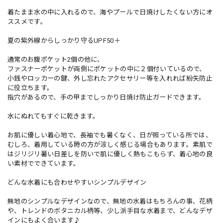
着たまま水の中に入れるので、海やプールで日焼けしたくない方にオ
ススメです。
夏の紫外線からしっかり守るUPF50＋
通常のお腹ポケット2個の他に、
ファスナーポケットが両側にポケットの中に２個付いているので、
小銭やロッカーの鍵、外し忘れたアクセサリー等を入れれば紛失防止
に役立ちます。
指穴があるので、手の甲までしっかり日焼け防止ガードできます。
水にぬれてもすぐに乾きます。
お肌に優しい着心地で、長袖でも暑くなく、日が照っている所では、
むしろ、着用している時の方が涼しく感じる場合もあります。素肌で
はジリジリ暑い日差しを防いで肌に優しく熱もこもらず、着心地の良
い素材でできています。
どんな水着にも合わせやすいシンプルデザイン
無地のシンプルなデザインなので、無地の水着はもちろんの事、花柄
や、トレンドのボタニカル柄等、少し派手目な水着まで、どんなデザ
インにもよく合います♪