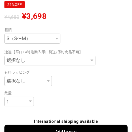
21%OFF
¥3,698
¥4,680
種類
速達【平日14時迄購入即日発送/予約商品不可】
有料ラッピング
数量
International shipping available
Add to cart