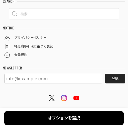
SEARCH
NOTICE
プライバシーポリシー
特定商取引法に基づく表記
会員規約
NEWSLETTER
登録
© ANDESIR【アンデジール】（andanteからブランド名リニューアルしました）水着・
オプションを選択
浴衣