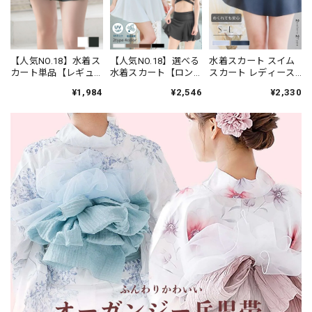
【人気NO.18】水着ス
【人気NO.18】選べる
水着スカート スイム
カート単品【レギュ
水着スカート【ロン
スカート レディース
ラー丈】★ブラック/
グ丈orスカパン】単品
体型カバー インナー
¥1,984
¥2,546
¥2,330
ホワイト
★ブラック/ホワイト/
付き ショートパンツ
ブラウン/カーキ
ショーツ一体型 フレ
ア S M L 白 黒 単品
m_268