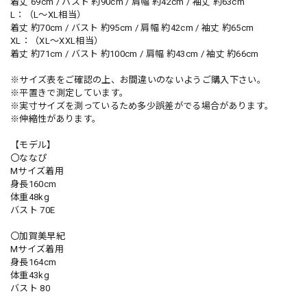
着丈 69cm / バスト 約90cm / 肩幅 約42cm / 袖丈 約63cm
L：（L〜XL相当）
着丈 約70cm / バスト 約95cm / 肩幅 約42cm / 袖丈 約65cm
XL：（XL〜XXL相当）
着丈 約71cm / バスト 約100cm / 肩幅 約43cm / 袖丈 約66cm
※サイズ表をご確認の上、お間違いのないようご購入下さい。
※平置きで測定しています。
※実寸サイズを測っているため多少誤差がでる場合があります。
※伸縮性があります。
【モデル】
〇ななぴ
Mサイズ着用
身長160cm
体重48kg
バスト 70E
〇加賀美早紀
Mサイズ着用
身長164cm
体重43kg
バスト 80