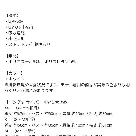
【機能】
・UPF50+
・UVカット99%
・吸水速乾
・水陸両用
・ストレッチ/伸縮性あり
【素材】
・ポリエステル84%、ポリウレタン16%
【カラー】
・ホワイト
※撮影環境や画面状況により、モデル着用の商品が実際の色よりも明
るく見える場合があります。
【ロング丈 サイズ】 ※少し大きめ
XS：（XS〜S相当）
着丈 約67cm / バスト 約80cm / 肩幅 約39cm / 袖丈 約60cm
S：（S〜M相当）
着丈 約68cm / バスト 約85cm / 肩幅 約40cm / 袖丈 約61cm
M：（M〜L相当）