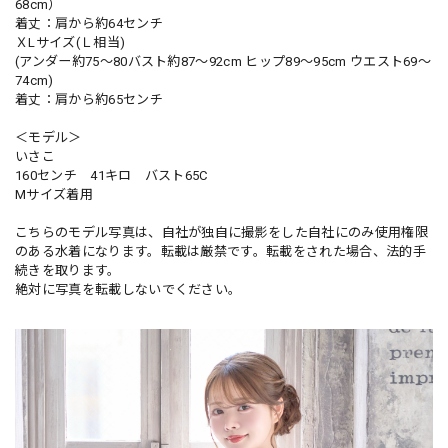
68cm）
着丈：肩から約64センチ
ＸLサイズ(Ｌ相当)
(アンダー約75～80バスト約87〜92cm ヒップ89〜95cm ウエスト69〜
74cm)
着丈：肩から約65センチ
＜モデル＞
いさこ
160センチ 41キロ バスト65C
Mサイズ着用
こちらのモデル写真は、自社が独自に撮影をした自社にのみ使用権限
のある水着になります。転載は厳禁です。転載をされた場合、法的手
続きを取ります。
絶対に写真を転載しないでください。