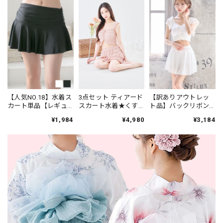
【人気NO.18】水着ス
3点セット ティアード
【訳ありアウトレッ
カート単品【レギュ
スカート水着★くす
ト品】バックリボン×
ラー丈】★ブラック/
みピンク 26B
スカート水着☆ホワ
¥1,984
¥4,980
¥3,184
ホワイト
イト 25a