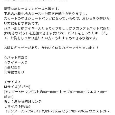
清楚な総レースワンピース水着です。
下地の水着生地＆レース生地両方伸縮性がありますし、
スカートの中はショートパンツになっているので、思いっきり遊びた
い方にもおすすめです。
バスト部分はワイヤー入り＆カップもしっかりカップ＆パット穴あり
(お好きなパットを追加できます)なので、バストをしっかりキープし
て、お胸をしっかり盛りたい方にもおすすめできる水着です。
お腹にギャザーがあり、かわいく体型カバーできちゃいます！
☆パット穴あり
☆ワイヤー入り
☆裏地あり
☆伸縮性あり
＜サイズ＞
Ｍサイズ(Ｓ相当)
(アンダー65～70バスト約80〜85cm ヒップ80〜86cm ウエスト58〜
63cm)
着丈：肩から約63センチ
Ｌサイズ(Ｍ相当)
（アンダー70～75バスト約83〜88cm ヒップ83〜89cm ウエスト63〜