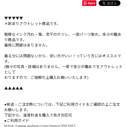
Save
▼▼▼▼▼
＊訳ありアウトレット商品です。
軽微なインク汚れ・傷、若干のホツレ、一部パーツ取れ、多少の難あ
り商品です。
着用に問題はありません。
着る分には問題ないから、安い方がいい！っていう方にはオススメで
す。
(個々の写真・詳細はありません。一律で多少の難ありをアウトレット
として
おりますので、ご理解の上購入お願いいたします)
▲▲▲▲▲
●発送・ご注文時については、下記ご利用ガイドをご確認の上ご注文
お願いします。
下記から、速達料金を購入で急ぎ対応可
●ご利用ガイド
https://www.andesir.com/items/3531057