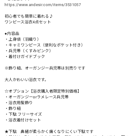
https://www.andesir.com/items/3531057
初心者でも簡単に着れる♪
ワンピース浴衣4点セット
●内容品
・上身頃（羽織り）
・キャミワンピース（便利なポケット付き）
・兵児帯（くすみピンク）
・着付けガイドブック
※飾り紐、オーガンジー兵児帯は別売りです
大人かわいい浴衣です。
☆オプション【浴衣購入者限定特別価格】
・オーガンジーorラメレース兵児帯
・浴衣用髪飾り
・飾り紐
・下駄 フリーサイズ
・浴衣着付けセット
★下駄 鼻緒が柔らかく痛くなりにくい下駄です