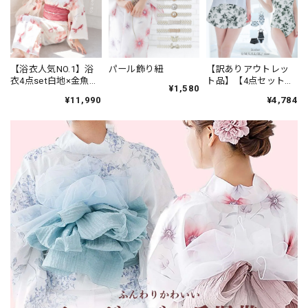
【訳ありアウトレッ
パール飾り紐
【浴衣人気NO.1】浴
ト品】【4点セット】
衣4点set白地×金魚柄
¥1,580
速乾素材 体型カバー
レッドピンク【帯コ
¥4,784
¥11,990
水着 上下セット ラッ
ーラルpk】 K8
シュガード カップ付
インナー tシャツ＆シ
ョートパンツ 25J