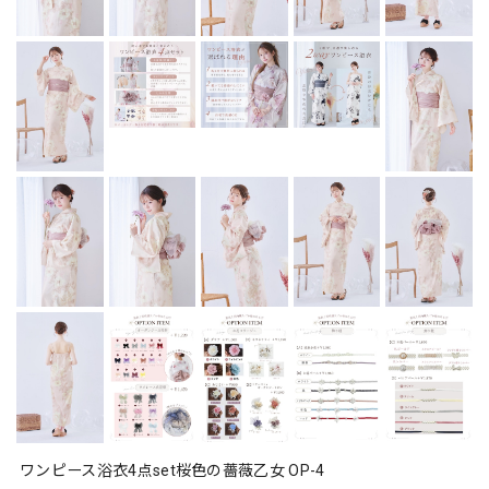
ワンピース浴衣4点set桜色の薔薇乙女 OP-4