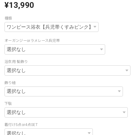
¥13,990
種類
オーガンジーorラメレース兵児帯
浴衣用 髪飾り
飾り紐
下駄
着付け5点or4点SET