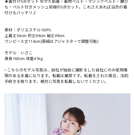
★着付け5点セット ゆかた肌着・着物ベルト・マジックベルト・腰ひ
も・ベルト付きメッシュ前板の5点セット。これさえあれば浴衣の着
付けもバッチリ♪
素材：ポリエステル100％
上着丈54cm 裄丈69cm 袖丈49cm
ワンピース丈114cm(肩紐はアジャスターで調整可能)
モデル いさこ
身長160cm 体重41kg
• こちらのモデル写真は、自社が独自に撮影をした自社にのみ使用権
限のある水着になります。転載は厳禁です。転載をされた場合、法的
手続きを取ります。絶対に写真を転載しないでください。