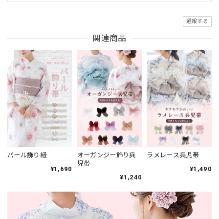
通報する
関連商品
オーガンジー飾り兵
ラメレース兵児帯
パール飾り紐
児帯
¥1,490
¥1,690
¥1,240