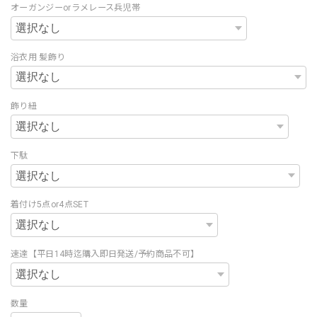
オーガンジーorラメレース兵児帯
浴衣用 髪飾り
飾り紐
下駄
着付け5点or4点SET
速達【平日14時迄購入即日発送/予約商品不可】
数量