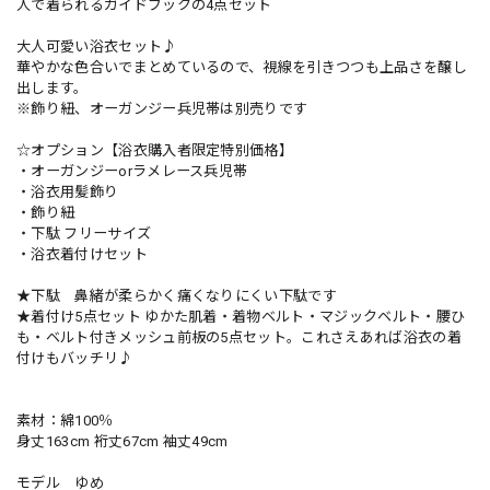
人で着られるガイドブックの4点セット
大人可愛い浴衣セット♪
華やかな色合いでまとめているので、視線を引きつつも上品さを醸し
出します。
※飾り紐、オーガンジー兵児帯は別売りです
☆オプション【浴衣購入者限定特別価格】
・オーガンジーorラメレース兵児帯
・浴衣用髪飾り
・飾り紐
・下駄 フリーサイズ
・浴衣着付けセット
★下駄 鼻緒が柔らかく痛くなりにくい下駄です
★着付け5点セット ゆかた肌着・着物ベルト・マジックベルト・腰ひ
も・ベルト付きメッシュ前板の5点セット。これさえあれば浴衣の着
付けもバッチリ♪
素材：綿100％
身丈163cm 裄丈67cm 袖丈49cm
モデル ゆめ