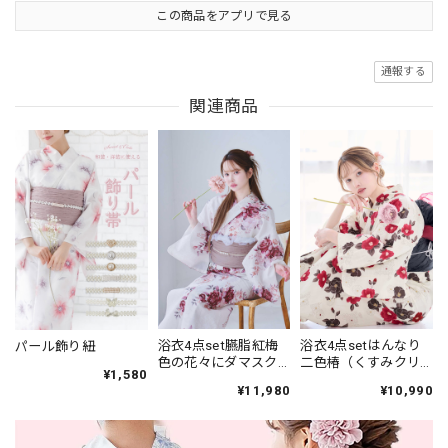
この商品をアプリで見る
通報する
関連商品
浴衣4点set臙脂紅梅
浴衣4点setはんなり
パール飾り紐
色の花々にダマスク
二色椿（くすみクリ
¥1,580
柄 Y6-1
ーム地）Y6-20
¥11,980
¥10,990