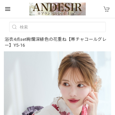
浴衣4点set絢爛深緋色の花重ね【帯チャコールグレ
ー】Y5-16