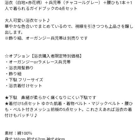
浴衣（白地×赤花柄）＋兵児帯（チャコールグレー）＋腰ひも1本＋1
人で着られるガイドブックの4点セット
大人可愛い浴衣セット♪
華やかな色合いでまとめているので、視線を引きつつも上品さを醸し
出します。
※飾り紐、オーガンジー兵児帯は別売りです
☆オプション【浴衣購入者限定特別価格】
・オーガンジーorラメレース兵児帯
・浴衣用髪飾り
・飾り紐
・下駄 フリーサイズ
・浴衣着付けセット
★下駄 鼻緒が柔らかく痛くなりにくい下駄です
★着付け5点セット ゆかた肌着・着物ベルト・マジックベルト・腰ひ
も・ベルト付きメッシュ前板の5点セット。これさえあれば浴衣の着
付けもバッチリ♪
素材：綿100％
身丈163cm 裄丈67cm 袖丈49cm