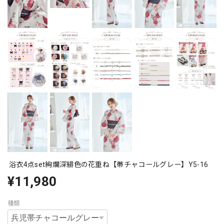
浴衣4点set絢爛深緋色の花重ね【帯チャコールグレー】Y5-16
¥11,980
種類