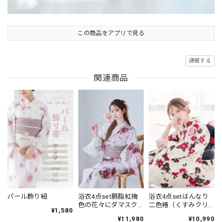
この商品をアプリで見る
通報する
関連商品
浴衣4点set臙脂紅梅
浴衣4点setはんなり
パール飾り紐
色の花々にダマスク
二色椿（くすみクリ
¥1,580
柄 Y6-1
ーム地）Y6-20
¥11,980
¥10,990