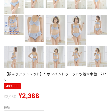
【訳ありアウトレット】リボンバンドゥニット水着☆水色 21d
u
40%OFF
¥2,388
¥3,980
種類