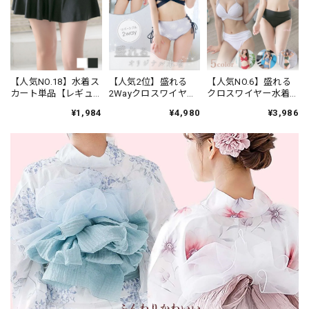
【人気NO.18】水着ス
【人気NO.6】盛れる
【人気2位】盛れる
カート単品【レギュ
クロスワイヤー水着
2Wayクロスワイヤー
ラー丈】★ブラック/
★ブラック/ホワイト/
×花柄編み上げ★ブラ
¥1,984
¥3,986
¥4,980
ホワイト
カーキ/ブルー/レッ
ック
ド 20a