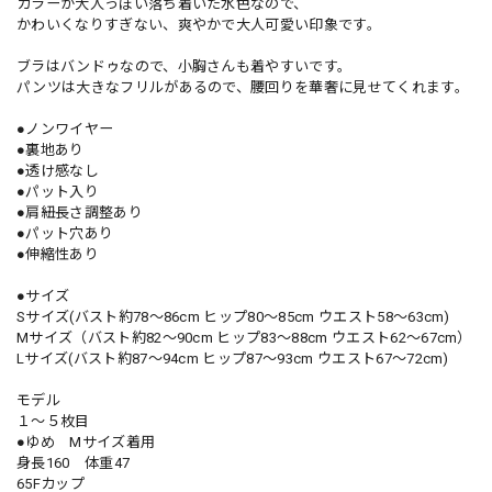
カラーが大人っぽい落ち着いた水色なので、
かわいくなりすぎない、爽やかで大人可愛い印象です。
ブラはバンドゥなので、小胸さんも着やすいです。
パンツは大きなフリルがあるので、腰回りを華奢に見せてくれます。
●ノンワイヤー
●裏地あり
●透け感なし
●パット入り
●肩紐長さ調整あり
●パット穴あり
●伸縮性あり
●サイズ
Sサイズ(バスト約78〜86cm ヒップ80〜85cm ウエスト58〜63cm)
Mサイズ（バスト約82〜90cm ヒップ83〜88cm ウエスト62〜67cm）
Lサイズ(バスト約87〜94cm ヒップ87〜93cm ウエスト67〜72cm)
モデル
１～５枚目
●ゆめ Mサイズ着用
身長160 体重47
65Fカップ