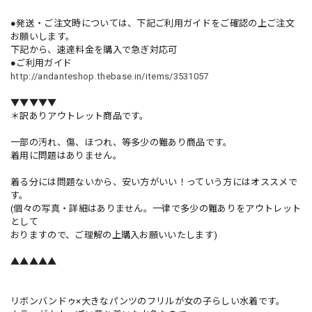
●発送・ご注文時については、下記ご利用ガイドをご確認の上ご注文
お願いします。
下記から、速達料金を購入で急ぎ対応可
●ご利用ガイド
http://andanteshop.thebase.in/items/3531057
▼▼▼▼▼
＊訳ありアウトレット商品です。
一部の汚れ、傷、ほつれ、等多少の難あり商品です。
着用に問題はありません。
着る分には問題ないから、安い方がいい！っていう方にはオススメで
す。
(個々の写真・詳細はありません。一律で多少の難ありをアウトレット
として
おりますので、ご理解の上購入お願いいたします)
▲▲▲▲▲
リボンバンドゥ×大きなパンツのフリルが女の子らしい水着です。